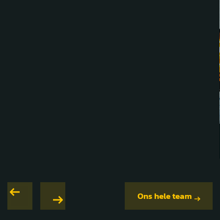
Jeroen Hup
Herman van Dalfsen
Algemeen directeur
Commercieel directeur
Ons hele team