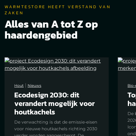
WARMTESTORE HEEFT VERSTAND VAN
ZAKEN
Alles van A tot Z op
haardengebied
|
Hout
Nieuws
Bio-
Ecodesign 2030: dit
To
verandert mogelijk voor
ha
houtkachels
De 
2026
De verwachting is dat de emissie-eisen
Ico
voor nieuwe houtkachels richting 2030
ond
verder worden aangescherpt. De